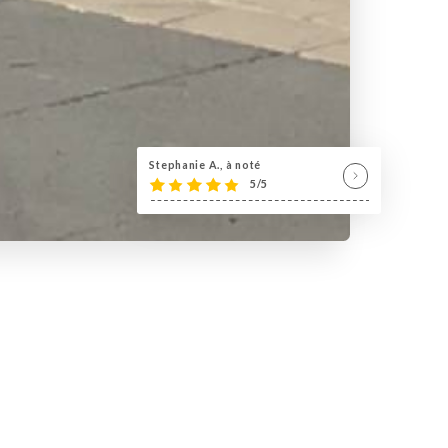
Stephanie A., à noté
5/5