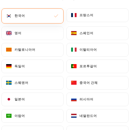
프랑스어
프랑스어
한국어
한국어
영어
영어
스페인어
스페인어
Asian Factory
카탈로니아어
카탈로니아어
이탈리아어
이탈리아어
213 리뷰
독일어
독일어
포르투갈어
포르투갈어
RESTAURANT ASIATIQUE
스웨덴어
스웨덴어
중국어 간체
중국어 간체
19 Rue Bonaparte
06300 Nice France
일본어
일본어
러시아어
러시아어
아랍어
아랍어
네덜란드어
네덜란드어
소개