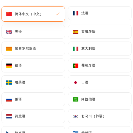
法语
法语
简体中文（中文）
简体中文（中文）
英语
英语
西班牙语
西班牙语
Asian Factory
加泰罗尼亚语
加泰罗尼亚语
意大利语
意大利语
213 评论
德语
德语
葡萄牙语
葡萄牙语
RESTAURANT ASIATIQUE
瑞典语
瑞典语
日语
日语
19 Rue Bonaparte
06300 Nice France
俄语
俄语
阿拉伯语
阿拉伯语
荷兰语
荷兰语
한국어（韩语）
한국어（韩语）
餐厅简介
捷克语
捷克语
希腊语
希腊语