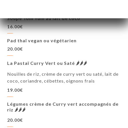
Végétarien, Veggie
Soupe Tom Yum au lait de coco
16.00€
Pad thaï vegan ou végétarien
20.00€
La Pastaï Curry Vert ou Saté 🌶️🌶️🌶️
Nouilles de riz, crème de curry vert ou saté, lait de
coco, coriandre, cébettes, oignons frais
19.00€
Légumes crème de Curry vert accompagnés de
riz 🌶️🌶️🌶️
20.00€