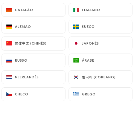
CATALÃO
CATALÃO
ITALIANO
ITALIANO
Nos Poke Bowls
Saumon, avocat
ALEMÃO
ALEMÃO
SUECO
SUECO
20.00€
简体中文 (CHINÊS)
简体中文 (CHINÊS)
JAPONÊS
JAPONÊS
Thon, avocat
20.00€
RUSSO
RUSSO
ÁRABE
ÁRABE
Avocat cheese
한국어 (COREANO)
한국어 (COREANO)
NEERLANDÊS
NEERLANDÊS
20.00€
CHECO
CHECO
GREGO
GREGO
Buddah bowl Mangue, grenade
20.00€
Saumon, avocat, cheese
22.00€