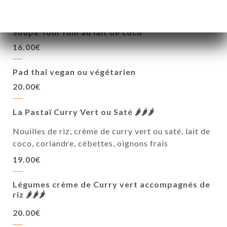
Végétarien, Veggie
Soupe Tom Yum au lait de coco
16.00€
Pad thaï vegan ou végétarien
20.00€
La Pastaï Curry Vert ou Saté 🌶️🌶️🌶️
Nouilles de riz, crème de curry vert ou saté, lait de
coco, coriandre, cébettes, oignons frais
19.00€
Légumes crème de Curry vert accompagnés de
riz 🌶️🌶️🌶️
20.00€