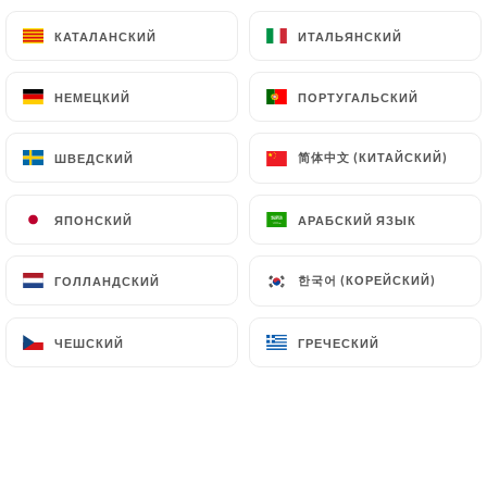
КАТАЛАНСКИЙ
КАТАЛАНСКИЙ
ИТАЛЬЯНСКИЙ
ИТАЛЬЯНСКИЙ
Nos Poke Bowls
Saumon, avocat
НЕМЕЦКИЙ
НЕМЕЦКИЙ
ПОРТУГАЛЬСКИЙ
ПОРТУГАЛЬСКИЙ
20.00€
简体中文 (КИТАЙСКИЙ)
简体中文 (КИТАЙСКИЙ)
ШВЕДСКИЙ
ШВЕДСКИЙ
Thon, avocat
20.00€
ЯПОНСКИЙ
ЯПОНСКИЙ
АРАБСКИЙ ЯЗЫК
АРАБСКИЙ ЯЗЫК
Avocat cheese
한국어 (КОРЕЙСКИЙ)
한국어 (КОРЕЙСКИЙ)
ГОЛЛАНДСКИЙ
ГОЛЛАНДСКИЙ
20.00€
ЧЕШСКИЙ
ЧЕШСКИЙ
ГРЕЧЕСКИЙ
ГРЕЧЕСКИЙ
Buddah bowl Mangue, grenade
20.00€
Saumon, avocat, cheese
22.00€